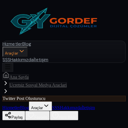
Hizmetler
Blog
Araçlar
SSS
Hakkımızda
İletişim
Ana Sayfa
Ucretsiz Sosyal Medya Araclari
Twitter Post Olusturucu
Hizmetler
Blog
SSS
Hakkımızda
İletişim
Araçlar
Paylaş
Favorile
Hata Bildir