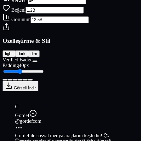
Retweet
Beğeni
Görünüm
Özelleştirme & Stil
light
dark
dim
Verified Badge
Padding
40
px
Görseli İndir
G
Gordef
@
gordefcom
Gordef ile sosyal medya araçlarını keşfedin! 🚀