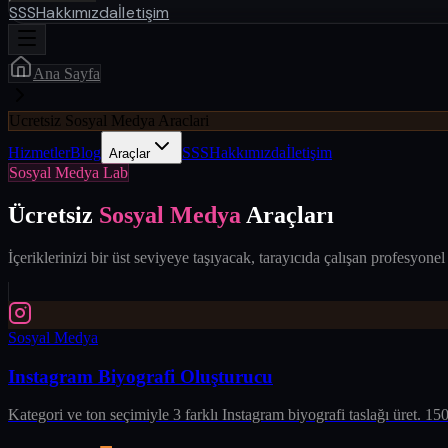
SSS
Hakkımızda
İletişim
Ana Sayfa
Ucretsiz Sosyal Medya Araclari
Hizmetler
Blog
SSS
Hakkımızda
İletişim
Araçlar
Sosyal Medya Lab
Ücretsiz
Sosyal Medya
Araçları
İçeriklerinizi bir üst seviyeye taşıyacak, tarayıcıda çalışan profesyo
Sosyal Medya
Instagram Biyografi Oluşturucu
Kategori ve ton seçimiyle 3 farklı Instagram biyografi taslağı üret. 150