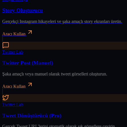
Story Oluşturucu
Gerçekçi Instagram hikayeleri ve şaka amaçlı story ekranları üretin.
Aracı Kullan
Twitter Lab
Twitter Post (Manuel)
Şaka amaçlı veya manuel olarak tweet görselleri oluşturun.
Aracı Kullan
Twitter Lab
Tweet Dönüştürücü (Pro)
Gerçek Tweet URL'lerini otomatik olarak şık görsellere çevirin.