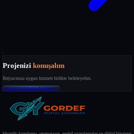
Projenizi
konuşalım
İhtiyacınıza uygun hizmeti birlikte belirleyelim.
Ücretsiz Görüşme Talep Et →
Shopify kurulumu, otomasyon, mobil uygulamalar ve dijital büyüme