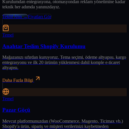
Kurulumdan entegrasyona, otomasyondan reklam yönetimine kadar
teknik her adımda yanınızdayız.
Teklif Alın →
Fiyatları Gör
Temel
Anahtar Teslim Shopify Kurulumu
Mağazanızı sıfırdan kuruyoruz. Tema seçimi, ödeme altyapısı, kargo
entegrasyonu ve ilk 20 ürünün yüklenmesi dahil komple e-ticaret
altyapısı.
Daha Fazla Bilgi
Temel
Pazar Göçü
Mevcut platformunuzdan (WooCommerce, Magento, Ticimax vb.)
Shopify'a ürün, sipariş ve müşteri verilerinizi kaybetmeden