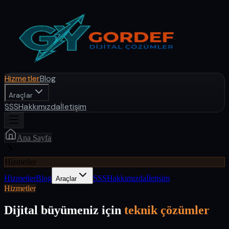
Hizmetler
Blog
Araçlar
SSS
Hakkımızda
İletişim
Ana Sayfa
Hizmetler
Hizmetler
Blog
SSS
Hakkımızda
İletişim
Araçlar
Hizmetler
Dijital büyümeniz için
teknik çözümler