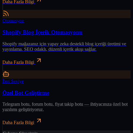
Daha Fazla Bilgi
Otomasyon
Shopify Blog İçerik Otomasyonu
Shopify mağazanız için yapay zeka destekli blog içeriği üretimi ve
yayınlama. SEO odaklı, düzenli içerik akışı sağlar.
Daha Fazla Bilgi
İleri Seviye
Özel Bot Geliştirme
Telegram botu, forum botu, fiyat takip botu — ihtiyacınıza özel bot
yazılımı geliştiriyoruz.
Daha Fazla Bilgi