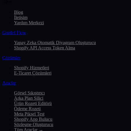
Bilgi
Blog
İletişim
Yardım Merkezi
Gordef Flow
Yapay Zeka Otomatik Diyagram Oluşturucu
Shopify API Access Token Alma
Çözümler
Shopify Hizmetleri
E-Ticaret Çözümleri
Araçlar
Görsel Sıkıştırıcı
Arka Plan Silici
Ürün Rozeti Editörü
Ödeme Rozeti
Meta Piksel Test
Shopify App Bulucu
Sözleşme Oluşturucu
Tüm Araçlar →