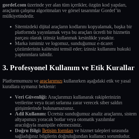
gordef.com
üzerinde yer alan tüm içerikler, özgün kod yapıları,
araçların çalışma algoritmaları ve görsel tasarımlar Gordef’in
mülkiyetindedir.
Sitemizdeki dijital araçların kodlarını kopyalamak, başka bir
platformda yayınlamak veya bu araçları ücretli bir hizmetin
parçası olarak izinsiz kullanmak kesinlikle yasaktır.
Marka ismimiz ve logomuz, sunduğumuz e-ticaret
çözümlerinin kalitesini temsil eder; izinsiz kullanımı hukuki
yaptırımlara tabidir.
3. Profesyonel Kullanım ve Etik Kurallar
Platformumuzu ve
araçlarımızı
kullanırken aşağıdaki etik ve yasal
kurallara uymanız beklenir:
Veri Güvenliği:
Araçlarımızı kullanarak rakiplerinizin
verilerine veya ticari sırlarına zarar verecek siber saldırı
girişimlerinde bulunamazsınız.
Adil Kullanım:
Ücretsiz sunduğumuz analiz araçlarını, sistem
altyapımızı yoracak botlar veya otomatik yazılımlar
aracılığıyla manipüle edemezsiniz.
Doğru Bilgi:
İletişim formları
ve hizmet talepleri sırasında
sağladığınız bilgilerin doğruluğundan kullanıcı sorumludur.