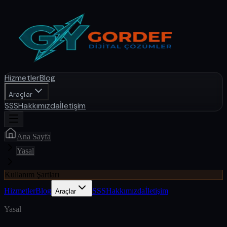
Hizmetler
Blog
Araçlar
SSS
Hakkımızda
İletişim
Ana Sayfa
Yasal
Kullanım Şartları
Hizmetler
Blog
SSS
Hakkımızda
İletişim
Araçlar
Yasal