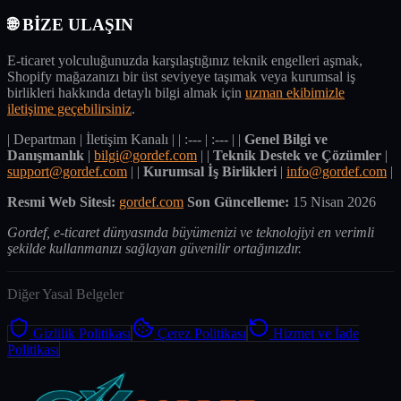
🌐 BİZE ULAŞIN
E-ticaret yolculuğunuzda karşılaştığınız teknik engelleri aşmak,
Shopify mağazanızı bir üst seviyeye taşımak veya kurumsal iş
birlikleri hakkında detaylı bilgi almak için
uzman ekibimizle
iletişime geçebilirsiniz
.
| Departman | İletişim Kanalı | | :--- | :--- | |
Genel Bilgi ve
Danışmanlık
|
bilgi@gordef.com
| |
Teknik Destek ve Çözümler
|
support@gordef.com
| |
Kurumsal İş Birlikleri
|
info@gordef.com
|
Resmi Web Sitesi:
gordef.com
Son Güncelleme:
15 Nisan 2026
Gordef, e-ticaret dünyasında büyümenizi ve teknolojiyi en verimli
şekilde kullanmanızı sağlayan güvenilir ortağınızdır.
Diğer Yasal Belgeler
Gizlilik Politikası
Çerez Politikası
Hizmet ve İade
Politikası