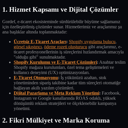
1. Hizmet Kapsamı ve Dijital Çözümler
Gordef, e-ticaret ekosisteminde sürdürülebilir büyüme sağlamanız
için özelleştirilmiş çözümler sunar. Hizmetlerimiz ve araçlarımız şu
ana başlıklar altında toplanmaktadır:
Ücretsiz E-Ticaret Araçları
:
Shopify uygulama bulucu
,
görsel sıkıştırıcı
,
ödeme rozeti oluşturucu
gibi araçlarımız, e-
ticaret profesyonellerinin iş süreçlerini hızlandırmak amacıyla
"olduğu gibi" sunulmaktadır.
Shopify Kurulumu ve E-Ticaret Çözümleri
:
Anahtar teslim
Shopify mağaza kurulumları, özel tema geliştirmeleri ve
kullanıcı deneyimi (UX) optimizasyonları.
E-Ticaret Otomasyonu
:
İş yükünüzü azaltan, stok
yönetiminden sipariş takibine kadar tüm süreçleri otomatiğe
bağlayan akıllı yazılım çözümleri.
Dijital Pazarlama ve Meta Reklam Yönetimi
:
Facebook,
Instagram ve Google kanallarında ROAS odaklı, yüksek
dönüşümlü reklam stratejileri ve ölçeklenebilir kampanya
yönetimi.
2. Fikri Mülkiyet ve Marka Koruma