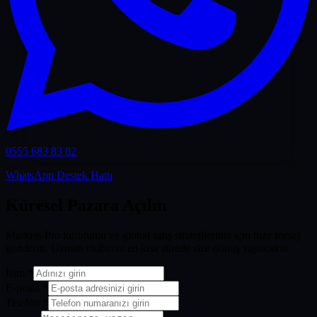
0555 683 83 02
WhatsApp Destek Hattı
Küresel Pazara Açılın
Markets Pro kurulumu ve global satış stratejileriniz için bize mesaj
gönderin. Uzman ekibimiz en kısa sürede size dönüş yapacaktır.
İsim
*
E-posta
*
Telefon
*