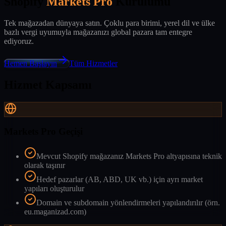
Shopify
Markets Pro
Kurulumu
Tek mağazadan dünyaya satın. Çoklu para birimi, yerel dil ve ülke
bazlı vergi uyumuyla mağazanızı global pazara tam entegre
ediyoruz.
Hemen Başlayın
Tüm Hizmetler
Hizmet Kapsamı
Markets Pro Geçişi
Mevcut Shopify mağazanız Markets Pro altyapısına teknik
olarak taşınır
Hedef pazarlar (AB, ABD, UK vb.) için ayrı market
yapıları oluşturulur
Domain ve subdomain yönlendirmeleri yapılandırılır (örn.
eu.maganizad.com)