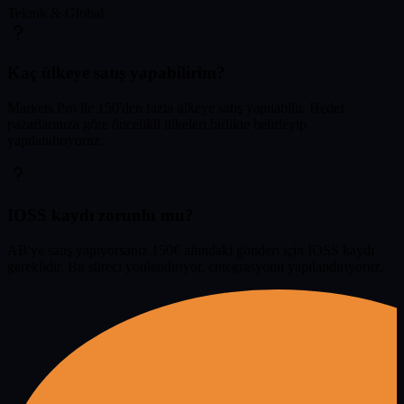
Teknik & Global
Kaç ülkeye satış yapabilirim?
Markets Pro ile 150'den fazla ülkeye satış yapılabilir. Hedef
pazarlarınıza göre öncelikli ülkeleri birlikte belirleyip
yapılandırıyoruz.
IOSS kaydı zorunlu mu?
AB'ye satış yapıyorsanız 150€ altındaki gönderi için IOSS kaydı
gereklidir. Bu süreci yönlendiriyor, entegrasyonu yapılandırıyoruz.