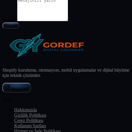
Mesaj
*
Gönder
Shopify kurulumu, otomasyon, mobil uygulamalar ve dijital büyüme
için teknik çözümler.
Başa Dön
Şirket
Hakkımızda
Gizlilik Politikası
Çerez Politikası
Kullanım Şartları
Hizmet ve İade Politikası