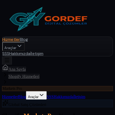
Hizmetler
Blog
Araçlar
SSS
Hakkımızda
İletişim
Ana Sayfa
Shopify Hizmetleri
Markets Pro
Hizmetler
Blog
SSS
Hakkımızda
İletişim
Araçlar
Global Satış Çözümleri