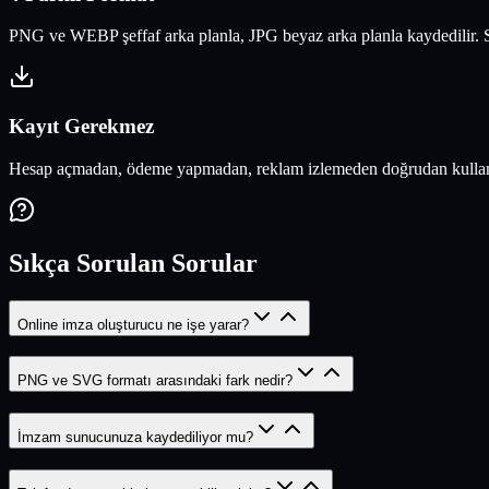
PNG ve WEBP şeffaf arka planla, JPG beyaz arka planla kaydedilir. S
Kayıt Gerekmez
Hesap açmadan, ödeme yapmadan, reklam izlemeden doğrudan kullanın.
Sıkça Sorulan Sorular
Online imza oluşturucu ne işe yarar?
PNG ve SVG formatı arasındaki fark nedir?
İmzam sunucunuza kaydediliyor mu?