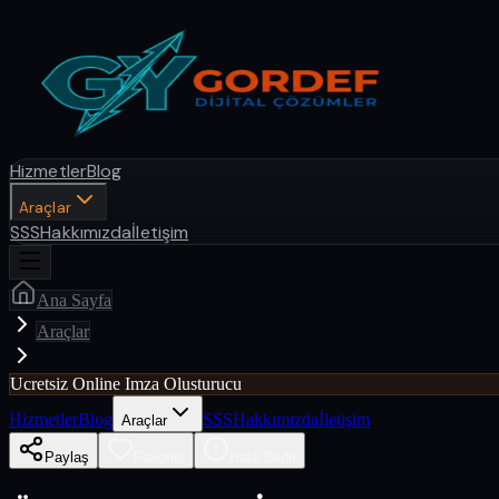
Hizmetler
Blog
Araçlar
SSS
Hakkımızda
İletişim
Ana Sayfa
Araçlar
Ucretsiz Online Imza Olusturucu
Hizmetler
Blog
SSS
Hakkımızda
İletişim
Araçlar
Paylaş
Favorile
Hata Bildir