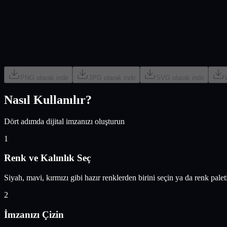
PNG
olarak indir
JPG
olarak indir
SVG
olarak indir
Nasıl Kullanılır?
Dört adımda dijital imzanızı oluşturun
1
Renk ve Kalınlık Seç
Siyah, mavi, kırmızı gibi hazır renklerden birini seçin ya da renk palet
2
İmzanızı Çizin