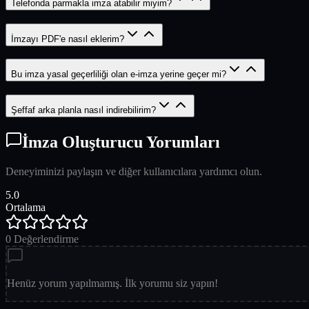
Telefonda parmakla imza atabilir miyim?
İmzayı PDF'e nasıl eklerim?
Bu imza yasal geçerliliği olan e-imza yerine geçer mi?
Şeffaf arka planla nasıl indirebilirim?
İmza Oluşturucu Yorumları
Deneyiminizi paylaşın ve diğer kullanıcılara yardımcı olun.
5.0
Ortalama
0
Değerlendirme
Henüz yorum yapılmamış. İlk yorumu siz yapın!