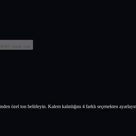
WEBP
olarak indir
inden özel ton belirleyin. Kalem kalınlığını 4 farklı seçenekten ayarlayı