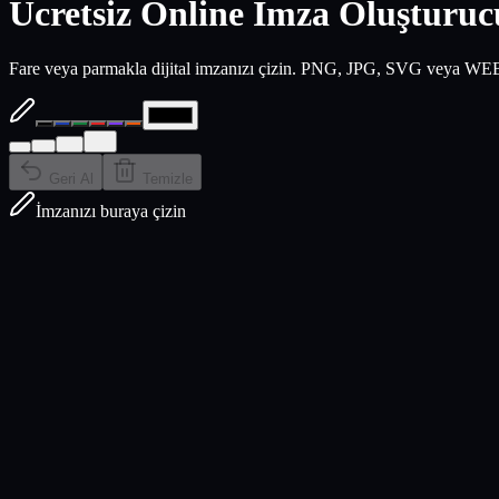
Ücretsiz
Online İmza Oluşturuc
Fare veya parmakla dijital imzanızı çizin. PNG, JPG, SVG veya WEBP f
Geri Al
Temizle
İmzanızı buraya çizin