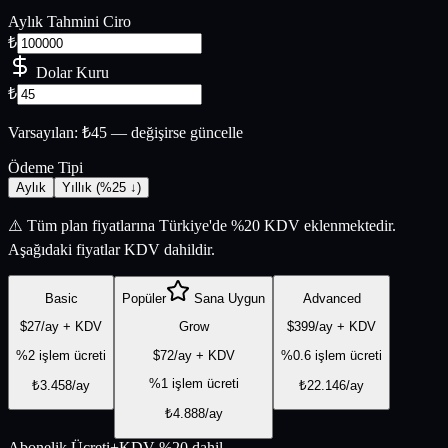
Aylık Tahmini Ciro
₺
Dolar Kuru
₺
Varsayılan: ₺45 — değişirse güncelle
Ödeme Tipi
Aylık
Yıllık (%25 ↓)
⚠️ Tüm plan fiyatlarına Türkiye'de %20 KDV eklenmektedir.
Aşağıdaki fiyatlar KDV dahildir.
Basic
Popüler
Sana Uygun
Advanced
$
27
/ay + KDV
Grow
$
399
/ay + KDV
%
2
işlem ücreti
$
72
/ay + KDV
%
0.6
işlem ücreti
%
1
işlem ücreti
₺
3.458
/ay
₺
22.146
/ay
₺
4.888
/ay
Abonelik Ücreti
+KDV %20 dahil