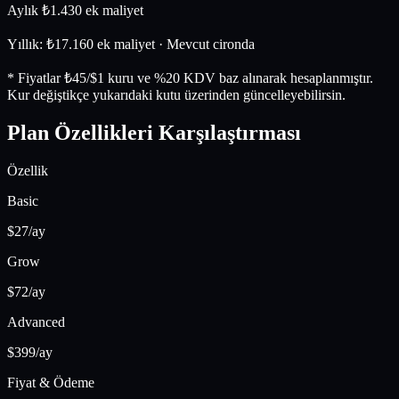
Aylık ₺1.430 ek maliyet
Yıllık: ₺
17.160
ek maliyet
· Mevcut cironda
* Fiyatlar ₺
45
/$1 kuru ve %20 KDV baz alınarak hesaplanmıştır.
Kur değiştikçe yukarıdaki kutu üzerinden güncelleyebilirsin.
Plan Özellikleri
Karşılaştırması
Özellik
Basic
$
27
/ay
Grow
$
72
/ay
Advanced
$
399
/ay
Fiyat & Ödeme