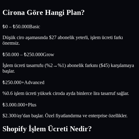
Cirona Göre
Hangi Plan?
₺0 – ₺50.000
Basic
Düşük ciro aşamasında $27 abonelik yeterli, işlem ücreti farkı
önemsiz.
₺50.000 – ₺250.000
Grow
İşlem ücreti tasarrufu (%2→%1) abonelik farkını ($45) karşılamaya
başlar.
₺250.000+
Advanced
%0.6 işlem ücreti yüksek ciroda ayda binlerce lira tasarruf sağlar.
₺3.000.000+
Plus
$2.300/ay'dan başlar. Özel fiyatlandırma ve enterprise özellikler.
Shopify
İşlem Ücreti
Nedir?