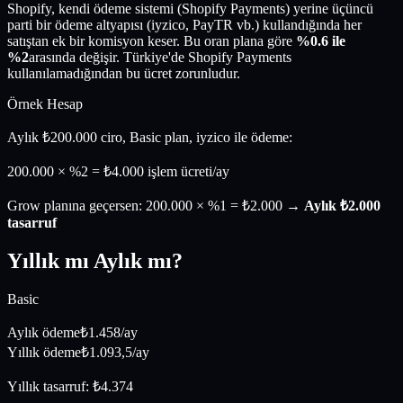
Shopify, kendi ödeme sistemi (Shopify Payments) yerine üçüncü
parti bir ödeme altyapısı (iyzico, PayTR vb.) kullandığında her
satıştan ek bir komisyon keser. Bu oran plana göre
%0.6 ile
%2
arasında değişir. Türkiye'de Shopify Payments
kullanılamadığından bu ücret zorunludur.
Örnek Hesap
Aylık ₺200.000 ciro, Basic plan, iyzico ile ödeme:
200.000 × %2 =
₺4.000
işlem ücreti/ay
Grow planına geçersen: 200.000 × %1 = ₺2.000 →
Aylık ₺2.000
tasarruf
Yıllık mı
Aylık mı?
Basic
Aylık ödeme
₺
1.458
/ay
Yıllık ödeme
₺
1.093,5
/ay
Yıllık tasarruf: ₺
4.374