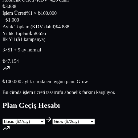
₺
3.888
İşlem Ücreti
%
1
× ₺
100.000
+₺
1.000
Aylık Toplam (KDV dahil)
₺
4.888
Yıllık Toplam
₺
58.656
İlk Yıl ($1 kampanya)
3×$1 + 9 ay normal
₺
47.154
₺
100.000
aylık ciroda en uygun plan:
Grow
Bu ciroda işlem ücreti tasarrufu abonelik farkını karşılıyor.
Plan Geçiş Hesabı