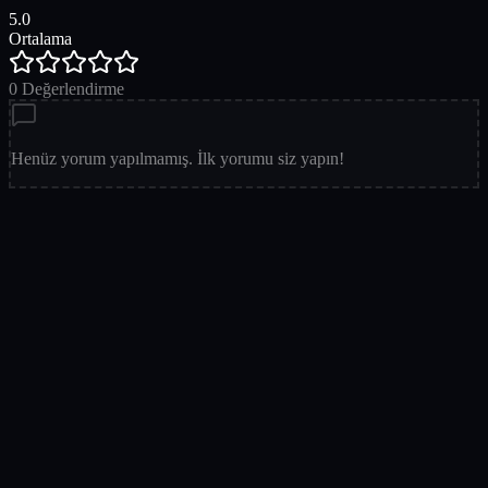
5.0
Ortalama
0
Değerlendirme
Henüz yorum yapılmamış. İlk yorumu siz yapın!
Puanınız
Avatarınız
Adınız Soyadınız
(opsiyonel)
E-posta
(opsiyonel)
@