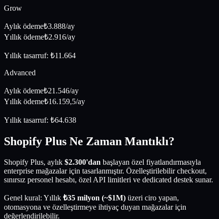
Grow
Aylık ödeme
₺
3.888
/ay
Yıllık ödeme
₺
2.916
/ay
Yıllık tasarruf: ₺
11.664
Advanced
Aylık ödeme
₺
21.546
/ay
Yıllık ödeme
₺
16.159,5
/ay
Yıllık tasarruf: ₺
64.638
Shopify Plus Ne Zaman Mantıklı?
Shopify Plus, aylık
$2.300'dan
başlayan özel fiyatlandırmasıyla
enterprise mağazalar için tasarlanmıştır. Özelleştirilebilir checkout,
sınırsız personel hesabı, özel API limitleri ve dedicated destek sunar.
Genel kural: Yıllık
₺35 milyon (~$1M)
üzeri ciro yapan,
otomasyona ve özelleştirmeye ihtiyaç duyan mağazalar için
değerlendirilebilir.