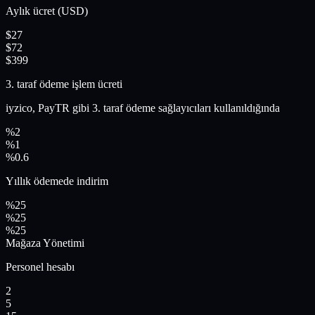
Aylık ücret (USD)
$27
$72
$399
3. taraf ödeme işlem ücreti
iyzico, PayTR gibi 3. taraf ödeme sağlayıcıları kullanıldığında
%2
%1
%0.6
Yıllık ödemede indirim
%25
%25
%25
Mağaza Yönetimi
Personel hesabı
2
5