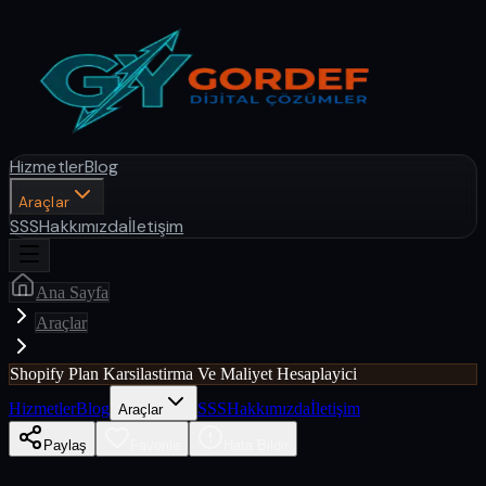
Hizmetler
Blog
Araçlar
SSS
Hakkımızda
İletişim
Ana Sayfa
Araçlar
Shopify Plan Karsilastirma Ve Maliyet Hesaplayici
Hizmetler
Blog
SSS
Hakkımızda
İletişim
Araçlar
Paylaş
Favorile
Hata Bildir