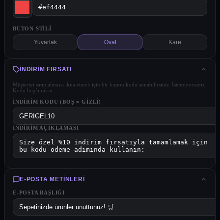
BUTON STILI
Yuvarlak
Oval
Kare
İNDIRIM FIRSATI
Müşteriyi satın almaya ikna etmek için bir kupon kodu sunabilirsiniz. İstemiyorsanız
Kodu boş bırakın.
İNDIRIM KODU (BOŞ = GIZLI)
İNDIRIM AÇIKLAMASI
E-POSTA METINLERI
E-POSTA BAŞLIĞI