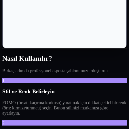
Nasıl Kullanılır?
Birkaç adımda profesyonel e-posta şablonunuzu oluşturun
1
Stil ve Renk Belirleyin
FOMO (fırsatı kaçırma korkusu) yaratmak için dikkat çekici bir renk
(örn: kırmızı/turuncu) seçin. Buton stilinizi markanıza göre
ayarlayın.
2