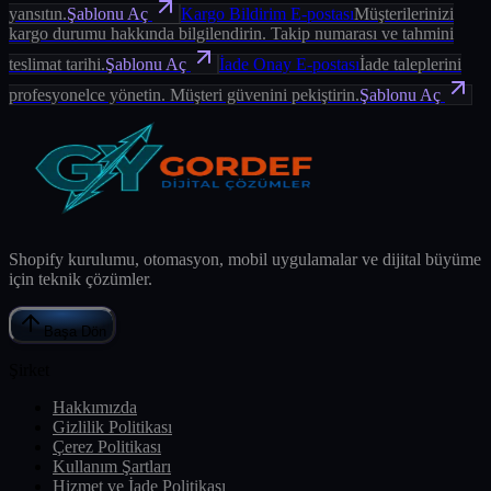
yansıtın.
Şablonu Aç
Kargo Bildirim E-postası
Müşterilerinizi
kargo durumu hakkında bilgilendirin. Takip numarası ve tahmini
teslimat tarihi.
Şablonu Aç
İade Onay E-postası
İade taleplerini
profesyonelce yönetin. Müşteri güvenini pekiştirin.
Şablonu Aç
Shopify kurulumu, otomasyon, mobil uygulamalar ve dijital büyüme
için teknik çözümler.
Başa Dön
Şirket
Hakkımızda
Gizlilik Politikası
Çerez Politikası
Kullanım Şartları
Hizmet ve İade Politikası