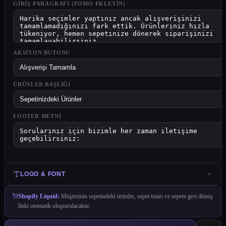
GIRIŞ PARAGRAFI (FOMO EKLEYIN)
AKSIYON BUTONU
ÜRÜNLER BAŞLIĞI
FOOTER METNI
LOGO & FONT
Shopify Liquid:
Müşterinin sepetindeki ürünler, sepet tutarı ve sepete geri dönüş
linki otomatik oluşturulacaktır.