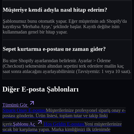
Müşteriye kendi adıyla nasıl hitap ederim?
Şablonumuz bunu otomatik yapar. Eğer müşterinin adı Shopify'da
kayıtlıysa 'Merhaba Ayşe,' şeklinde başlar. Kayıtlı değilse isim
kullanmadan genel bir hitap yapar.
Sepet kurtarma e-postası ne zaman gider?
Bu süre Shopify ayarlarından belirlenir. Ayarlar > Ödeme
(Checkout) sekmesinin altından sepetini terk edenlere mailin kaç
saat sonra atılacağını ayarlayabilirsiniz (Tavsiyemiz: 1 veya 10 saat).
Diğer E-posta Şablonları
Tümünü Gör
Sipariş Onay E-postası
Müşterilerinize profesyonel sipariş onay e-
postası gönderin. Ürün listesi, toplam tutar ve takip linki
içerir.
Şablonu Aç
Hoş Geldin E-postası
Yeni müşterilerinize
sıcak bir karşılama yapın. Marka kimliğinizi ilk izlenimde