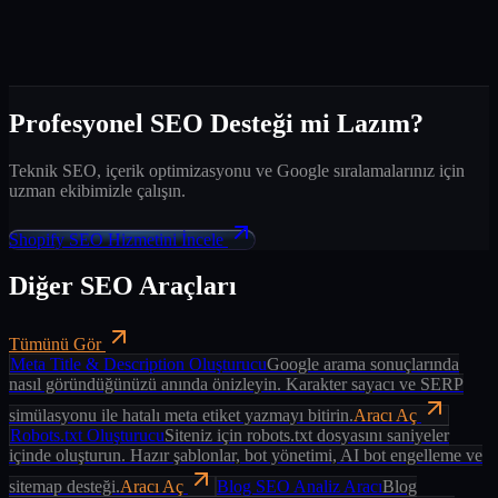
Profesyonel SEO Desteği mi Lazım?
Teknik SEO, içerik optimizasyonu ve Google sıralamalarınız için
uzman ekibimizle çalışın.
Shopify SEO Hizmetini İncele
Diğer SEO Araçları
Tümünü Gör
Meta Title & Description Oluşturucu
Google arama sonuçlarında
nasıl göründüğünüzü anında önizleyin. Karakter sayacı ve SERP
simülasyonu ile hatalı meta etiket yazmayı bitirin.
Aracı Aç
Robots.txt Oluşturucu
Siteniz için robots.txt dosyasını saniyeler
içinde oluşturun. Hazır şablonlar, bot yönetimi, AI bot engelleme ve
sitemap desteği.
Aracı Aç
Blog SEO Analiz Aracı
Blog