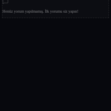
Henüz yorum yapılmamış. İlk yorumu siz yapın!
Puanınız
Avatarınız
Adınız Soyadınız
(opsiyonel)
E-posta
(opsiyonel)
@
E-posta adresiniz asla yayınlanmaz ve paylaşılmaz.
Yorumunuz