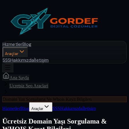
Hizmetler
Blog
Araçlar
SSS
Hakkımızda
İletişim
Ana Sayfa
Ucretsiz Seo Araclari
Domain Yas Sorgulama Ve Whois Kayit Bilgileri
Hizmetler
Blog
SSS
Hakkımızda
İletişim
Araçlar
Ücretsiz Domain Yaşı Sorgulama &
WHOIS Kayıt Bilgileri