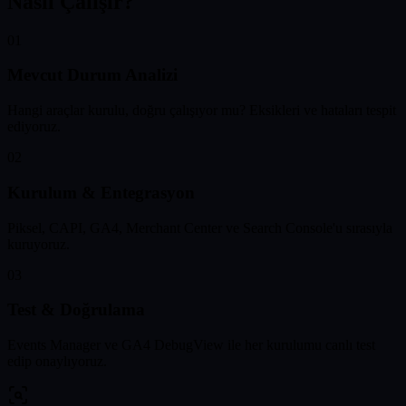
Nasıl Çalışır?
01
Mevcut Durum Analizi
Hangi araçlar kurulu, doğru çalışıyor mu? Eksikleri ve hataları tespit
ediyoruz.
02
Kurulum & Entegrasyon
Piksel, CAPI, GA4, Merchant Center ve Search Console'u sırasıyla
kuruyoruz.
03
Test & Doğrulama
Events Manager ve GA4 DebugView ile her kurulumu canlı test
edip onaylıyoruz.