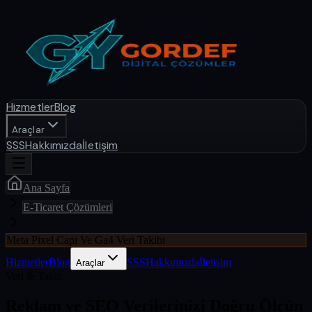
Hizmetler
Blog
Araçlar
SSS
Hakkımızda
İletişim
Ana Sayfa
E-Ticaret Çözümleri
Meta Pixel Capi Ve Ga4 Veri Takibi
Hizmetler
Blog
SSS
Hakkımızda
İletişim
Araçlar
Veri & Takip
Reklam ve SEO Verilerinizi Doğru Ölçün