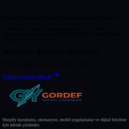
Google Merchant Center kurulumu ne işe yarar?
Ürünlerinizin Google Shopping reklamlarında ve ücretsiz ürün
listelerinde görünmesini sağlar. Merchant Center olmadan Shopping
kampanyası yürütemezsiniz.
Verileriniz doğru mu ölçülüyor?
Mevcut tracking kurulumunuzu birlikte kontrol edelim.
Ücretsiz Görüşme Talep Et
Shopify kurulumu, otomasyon, mobil uygulamalar ve dijital büyüme
için teknik çözümler.