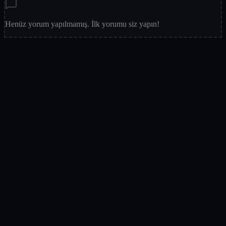
Henüz yorum yapılmamış. İlk yorumu siz yapın!
Puanınız
Avatarınız
Adınız Soyadınız
(opsiyonel)
E-posta
(opsiyonel)
@
E-posta adresiniz asla yayınlanmaz ve paylaşılmaz.
Yorumunuz