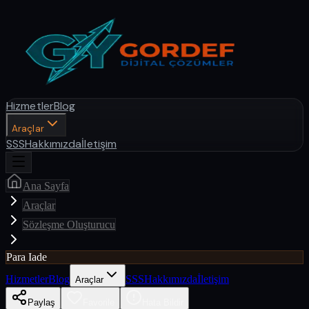
Hizmetler
Blog
Araçlar
SSS
Hakkımızda
İletişim
Ana Sayfa
Araçlar
Sözleşme Oluşturucu
Para Iade
Hizmetler
Blog
SSS
Hakkımızda
İletişim
Araçlar
Paylaş
Favorile
Hata Bildir