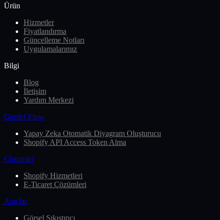
Ürün
Hizmetler
Fiyatlandırma
Güncelleme Notları
Uygulamalarımız
Bilgi
Blog
İletişim
Yardım Merkezi
Gordef Flow
Yapay Zeka Otomatik Diyagram Oluşturucu
Shopify API Access Token Alma
Çözümler
Shopify Hizmetleri
E-Ticaret Çözümleri
Araçlar
Görsel Sıkıştırıcı